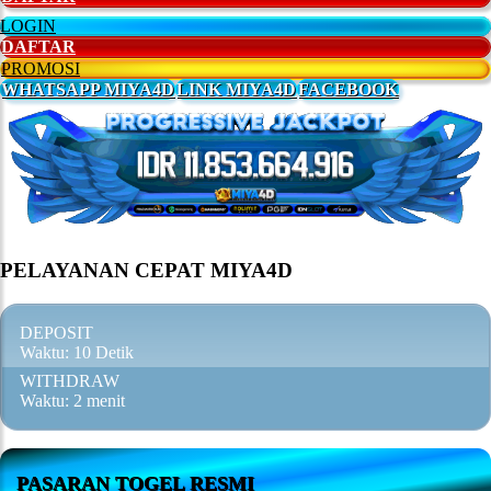
LOGIN
DAFTAR
PROMOSI
WHATSAPP MIYA4D
LINK MIYA4D
FACEBOOK
PELAYANAN CEPAT MIYA4D
DEPOSIT
Waktu: 10 Detik
WITHDRAW
Waktu: 2 menit
PASARAN TOGEL RESMI