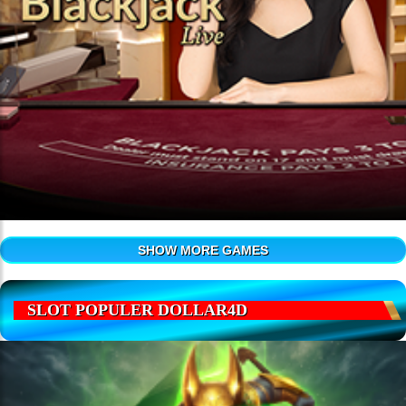
SHOW MORE GAMES
SLOT POPULER DOLLAR4D