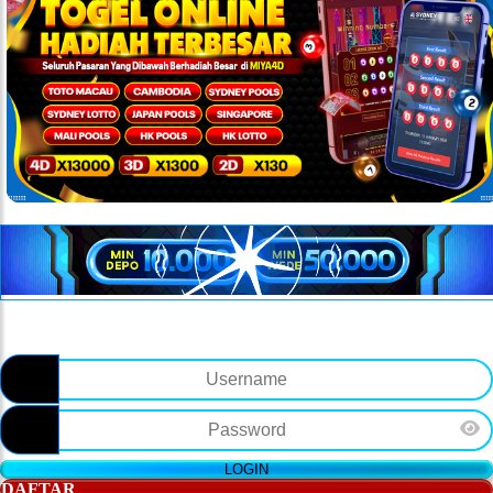
Silahkan Login Untuk Bermain
LOGIN
DAFTAR