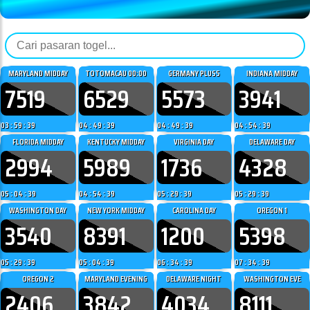
MARYLAND MIDDAY
TOTOMACAU 00:00
GERMANY PLUS5
INDIANA MIDDAY
7519
6529
5573
3941
03 : 59 : 33
04 : 49 : 33
04 : 49 : 33
04 : 54 : 33
FLORIDA MIDDAY
KENTUCKY MIDDAY
VIRGINIA DAY
DELAWARE DAY
2994
5989
1736
4328
05 : 04 : 33
04 : 54 : 33
05 : 29 : 33
05 : 29 : 33
WASHINGTON DAY
NEW YORK MIDDAY
CAROLINA DAY
OREGON 1
3540
8391
1200
5398
05 : 29 : 33
05 : 04 : 33
06 : 34 : 33
07 : 34 : 33
OREGON 2
MARYLAND EVENING
DELAWARE NIGHT
WASHINGTON EVE
2406
3842
4034
8111