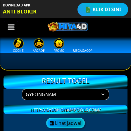
q
DOWNLOAD APK
KLIK DI SINI
ANTI BLOKIR
ING
COCK F.
ARCADE
PROMO
MEGAGACOR
RESULT TOGEL
HTTP://GYEONGNAMPOOLS.COM/
Lihat Jadwal