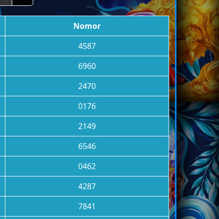
Nomor
4587
6960
2470
0176
2149
6546
0462
4287
7841