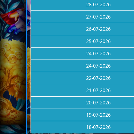
28-07-2026
27-07-2026
26-07-2026
25-07-2026
24-07-2026
24-07-2026
22-07-2026
21-07-2026
20-07-2026
19-07-2026
18-07-2026