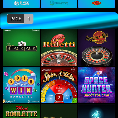
PAGE
1