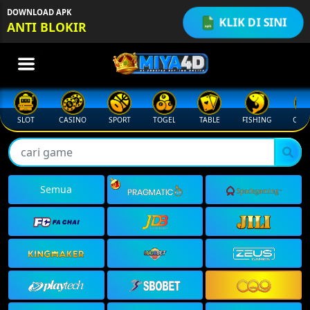
q
DOWNLOAD APK
KLIK DI SINI
ANTI BLOKIR
SLOT
CASINO
SPORT
TOGEL
TABLE
FISHING
COCK
Semua