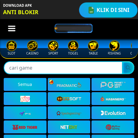
q
DOWNLOAD APK
KLIK DI SINI
ANTI BLOKIR
SLOT
CASINO
SPORT
TOGEL
TABLE
FISHING
COCK
Semua