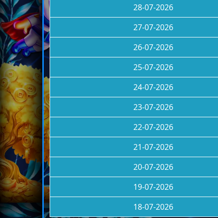
28-07-2026
27-07-2026
26-07-2026
25-07-2026
24-07-2026
23-07-2026
22-07-2026
21-07-2026
20-07-2026
19-07-2026
18-07-2026