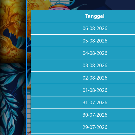
Tanggal
06-08-2026
05-08-2026
04-08-2026
03-08-2026
02-08-2026
01-08-2026
31-07-2026
30-07-2026
29-07-2026