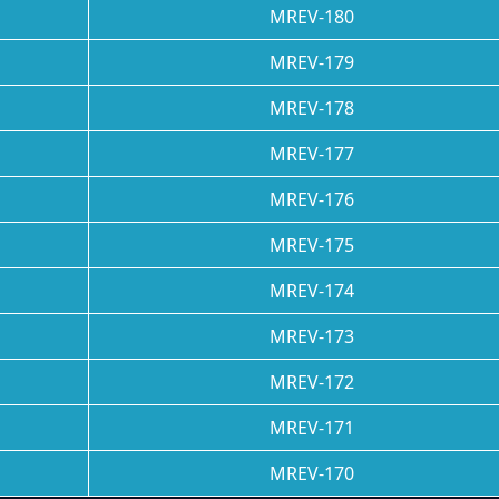
MREV-180
MREV-179
MREV-178
MREV-177
MREV-176
MREV-175
MREV-174
MREV-173
MREV-172
MREV-171
MREV-170