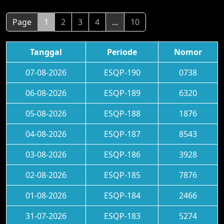
Page
1
2
3
4
...
10
Tanggal
Periode
Nomor
07-08-2026
ESQP-190
0738
06-08-2026
ESQP-189
6320
05-08-2026
ESQP-188
1876
04-08-2026
ESQP-187
8543
03-08-2026
ESQP-186
3928
02-08-2026
ESQP-185
7876
01-08-2026
ESQP-184
2466
31-07-2026
ESQP-183
5274