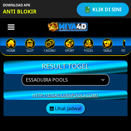
q
DOWNLOAD APK
KLIK DI SINI
ANTI BLOKIR
HOME
SLOT
CASINO
SPORT
TOGEL
TABLE
FISHI
RESULT TOGEL
HTTP://ESSAOUIRAPOOLS.COM/
Lihat Jadwal