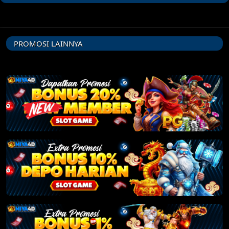
PROMOSI LAINNYA