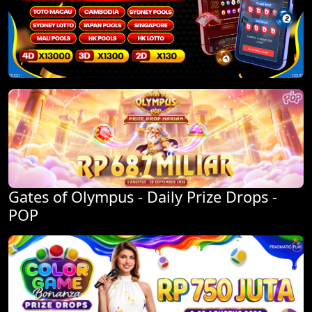
Gates of Olympus - Daily Prize Drops -
POP