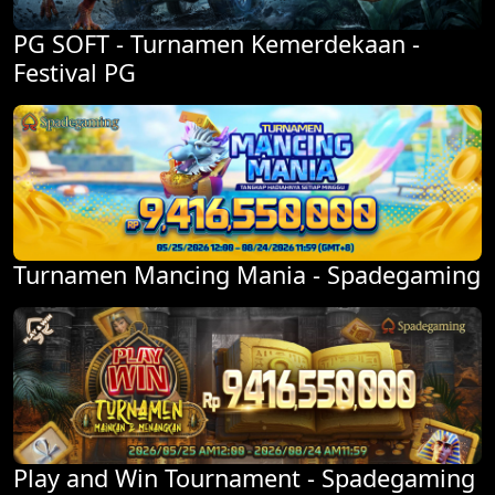
PG SOFT - Turnamen Kemerdekaan -
Festival PG
Turnamen Mancing Mania - Spadegaming
Play and Win Tournament - Spadegaming