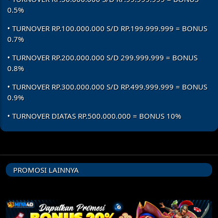
0.5%
• TURNOVER RP.100.000.000 S/D RP.199.999.999 = BONUS
0.7%
• TURNOVER RP.200.000.000 S/D 299.999.999 = BONUS
0.8%
• TURNOVER RP.300.000.000 S/D RP.499.999.999 = BONUS
0.9%
• TURNOVER DIATAS RP.500.000.000 = BONUS 10%
PROMOSI LAINNYA