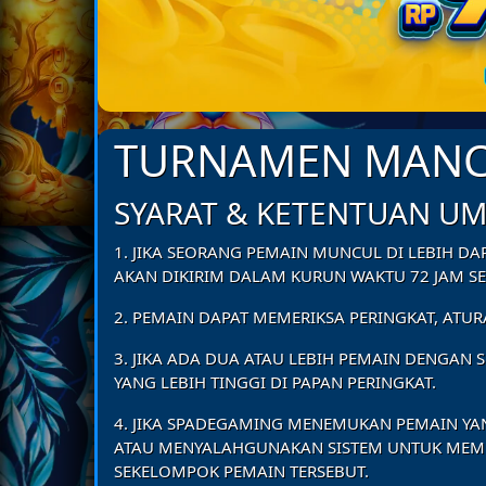
TURNAMEN MANCI
SYARAT & KETENTUAN U
1. JIKA SEORANG PEMAIN MUNCUL DI LEBIH D
AKAN DIKIRIM DALAM KURUN WAKTU 72 JAM S
2. PEMAIN DAPAT MEMERIKSA PERINGKAT, ATU
3. JIKA ADA DUA ATAU LEBIH PEMAIN DENGAN
YANG LEBIH TINGGI DI PAPAN PERINGKAT.
4. JIKA SPADEGAMING MENEMUKAN PEMAIN YA
ATAU MENYALAHGUNAKAN SISTEM UNTUK MEMP
SEKELOMPOK PEMAIN TERSEBUT.