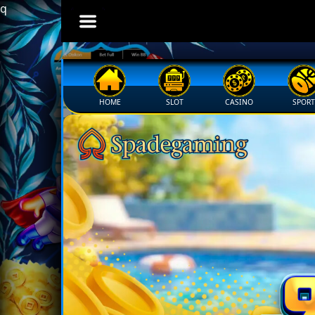
q
HOME
SLOT
CASINO
SPORT