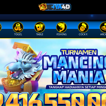
TOGEL
TABLE
FISHING
COCK F.
ARC