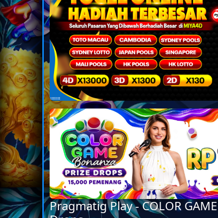
Pragmatig Play - COLOR GAME