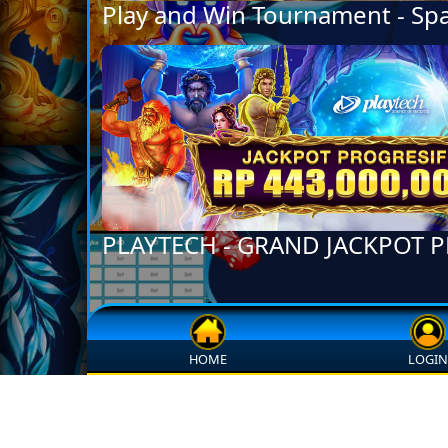
Play and Win Tournament - S
PLAYTECH - GRAND JACKPOT 
HOME
LOGIN