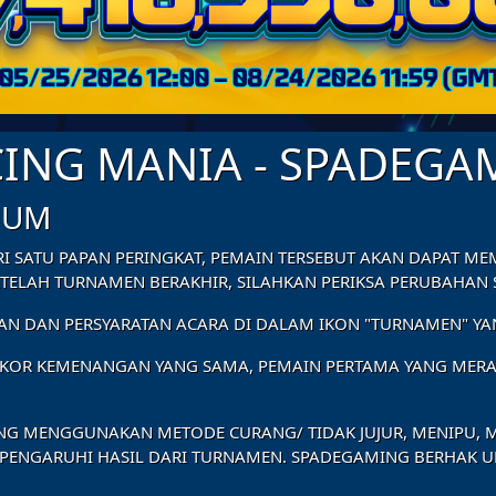
NG MANIA - SPADEGA
MUM
ARI SATU PAPAN PERINGKAT, PEMAIN TERSEBUT AKAN DAPAT M
ETELAH TURNAMEN BERAKHIR, SILAHKAN PERIKSA PERUBAHAN
RAN DAN PERSYARATAN ACARA DI DALAM IKON "TURNAMEN" YA
 SKOR KEMENANGAN YANG SAMA, PEMAIN PERTAMA YANG MERAI
NG MENGGUNAKAN METODE CURANG/ TIDAK JUJUR, MENIPU, ME
ENGARUHI HASIL DARI TURNAMEN. SPADEGAMING BERHAK UN