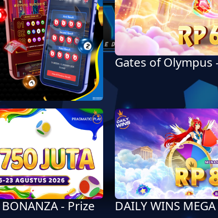
Gates of Olympus -
 BONANZA - Prize
DAILY WINS MEGA 