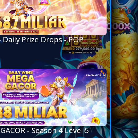
 Daily Prize Drops - POP
GACOR - Season 4 Level 5