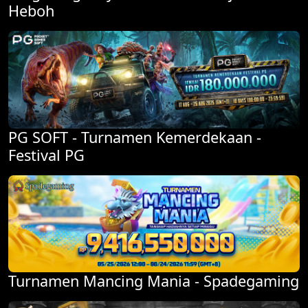
Heboh
PG SOFT - Turnamen Kemerdekaan -
Festival PG
Turnamen Mancing Mania - Spadegaming