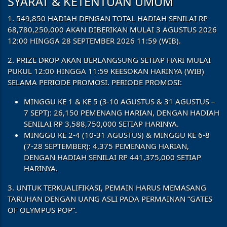
SYARAT & KETENTUAN UMUM
1. 549,850 HADIAH DENGAN TOTAL HADIAH SENILAI RP
68,780,250,000 AKAN DIBERIKAN MULAI 3 AGUSTUS 2026
12:00 HINGGA 28 SEPTEMBER 2026 11:59 (WIB).
2. PRIZE DROP AKAN BERLANGSUNG SETIAP HARI MULAI
PUKUL 12:00 HINGGA 11:59 KEESOKAN HARINYA (WIB)
SELAMA PERIODE PROMOSI. PERIODE PROMOSI:
MINGGU KE 1 & KE 5 (3-10 AGUSTUS & 31 AGUSTUS –
7 SEPT): 26,150 PEMENANG HARIAN, DENGAN HADIAH
SENILAI RP 3,588,750,000 SETIAP HARINYA.
MINGGU KE 2-4 (10-31 AGUSTUS) & MINGGU KE 6-8
(7-28 SEPTEMBER): 4,375 PEMENANG HARIAN,
DENGAN HADIAH SENILAI RP 441,375,000 SETIAP
HARINYA.
3. UNTUK TERKUALIFIKASI, PEMAIN HARUS MEMASANG
TARUHAN DENGAN UANG ASLI PADA PERMAINAN “GATES
OF OLYMPUS POP”.