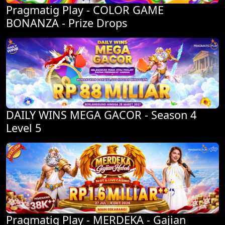
Pragmatig Play - COLOR GAME
BONANZA - Prize Drops
DAILY WINS MEGA GACOR - Season 4
Level 5
Pragmatig Play - MERDEKA - Gajian