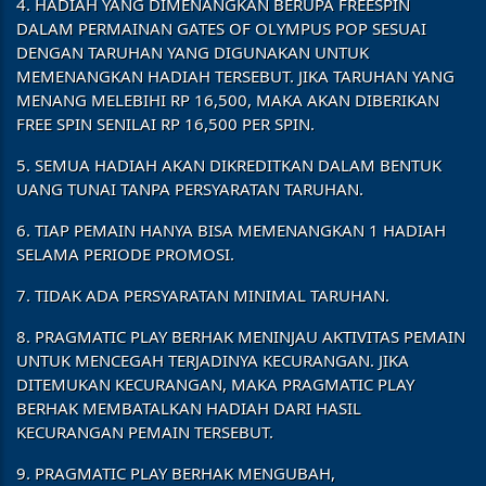
4. HADIAH YANG DIMENANGKAN BERUPA FREESPIN
DALAM PERMAINAN GATES OF OLYMPUS POP SESUAI
DENGAN TARUHAN YANG DIGUNAKAN UNTUK
MEMENANGKAN HADIAH TERSEBUT. JIKA TARUHAN YANG
MENANG MELEBIHI RP 16,500, MAKA AKAN DIBERIKAN
FREE SPIN SENILAI RP 16,500 PER SPIN.
5. SEMUA HADIAH AKAN DIKREDITKAN DALAM BENTUK
UANG TUNAI TANPA PERSYARATAN TARUHAN.
6. TIAP PEMAIN HANYA BISA MEMENANGKAN 1 HADIAH
SELAMA PERIODE PROMOSI.
7. TIDAK ADA PERSYARATAN MINIMAL TARUHAN.
8. PRAGMATIC PLAY BERHAK MENINJAU AKTIVITAS PEMAIN
UNTUK MENCEGAH TERJADINYA KECURANGAN. JIKA
DITEMUKAN KECURANGAN, MAKA PRAGMATIC PLAY
BERHAK MEMBATALKAN HADIAH DARI HASIL
KECURANGAN PEMAIN TERSEBUT.
9. PRAGMATIC PLAY BERHAK MENGUBAH,