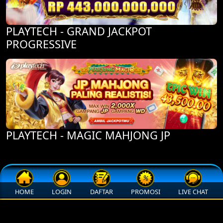
PLAYTECH - GRAND JACKPOT
PROGRESSIVE
PLAYTECH - MAGIC MAHJONG JP
HOME
LOGIN
DAFTAR
PROMOSI
LIVE CHAT